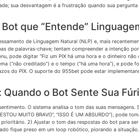
dade; sua desvantagem é a frustração quando sua pergunta
O Bot que “Entende” Linguage
cessamento de Linguagem Natural (NLP) e, mais recenteme
s de palavras-chave; tentam compreender a intenção por t
 pode digitar “Fiz um PIX há uma hora e o dinheiro não ca
blema (“não creditado”) e o tempo (“há uma hora”), e pode 
zos do PIX. O suporte do 955bet pode estar implementand
: Quando o Bot Sente Sua Fúr
sentimento. O sistema analisa o tom das suas mensagens. S
o (“ESTOU MUITO BRAVO”, “ISSO É UM ABSURDO”), pode tomar
ioritário. 2) Ajustar o tom das respostas do bot para ser
rritado fique preso em um loop robótico, piorando a situaçã