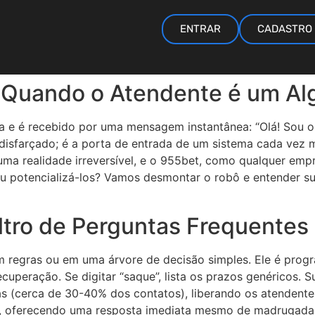
ENTRAR
CADASTRO
: Quando o Atendente é um Al
a e é recebido por uma mensagem instantânea: “Olá! Sou o
isfarçado; é a porta de entrada de um sistema cada vez ma
 é uma realidade irreversível, e o 955bet, como qualquer emp
 ou potencializá-los? Vamos desmontar o robô e entender s
ltro de Perguntas Frequentes
regras ou em uma árvore de decisão simples. Ele é prog
recuperação. Se digitar “saque”, lista os prazos genéricos. S
vas (cerca de 30-40% dos contatos), liberando os atenden
na, oferecendo uma resposta imediata mesmo de madrugada