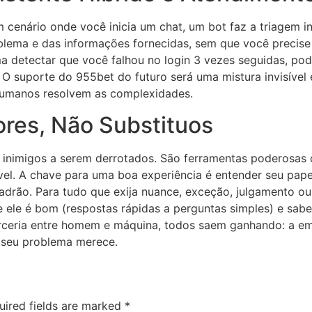
um cenário onde você inicia um chat, um bot faz a triagem 
lema e das informações fornecidas, sem que você precise r
a detectar que você falhou no login 3 vezes seguidas, pod
. O suporte do 955bet do futuro será uma mistura invisível
 humanos resolvem as complexidades.
res, Não Substituos
o inimigos a serem derrotados. São ferramentas poderosa
vel. A chave para uma boa experiência é entender seu pape
padrão. Para tudo que exija nuance, exceção, julgamento o
ue ele é bom (respostas rápidas a perguntas simples) e sabe
rceria entre homem e máquina, todos saem ganhando: a em
 seu problema merece.
uired fields are marked
*