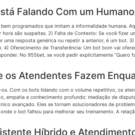
Está Falando Com um Humano
ão bem programados que imitam a informalidade humana. Aqu
er hora são suspeitas. 2) Falta de Contexto: Se você fiz
er uma resposta genérica ou repetir a anterior, é um bot. 
om. 4) Oferecimento de Transferência: Um bot bom vai ofer
sponder. No 955bet, se você pedir explicitamente “Quero 
 os Atendentes Fazem Enquan
-os. Com os bots lidando com o volume repetitivo, os at
o, empatia e conhecimento profundo: mediação de disputa
nico avançado. Eles se tornam solucionadores de problemas
onde o bot falhou para melhorar seu treinamento. A relação 
istente Híbrido e Atendimento