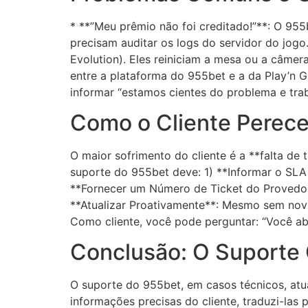
* **”Meu prêmio não foi creditado!”**: O 955
precisam auditar os logs do servidor do jogo
Evolution). Eles reiniciam a mesa ou a câme
entre a plataforma do 955bet e a da Play’n 
informar “estamos cientes do problema e tra
Como o Cliente Perece
O maior sofrimento do cliente é a **falta de
suporte do 955bet deve: 1) **Informar o SLA
**Fornecer um Número de Ticket do Provedor*
**Atualizar Proativamente**: Mesmo sem novi
Como cliente, você pode perguntar: “Você a
Conclusão: O Suporte
O suporte do 955bet, em casos técnicos, at
informações precisas do cliente, traduzi-las