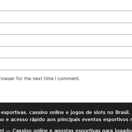
rowser for the next time I comment.
sportivas, cassino online e jogos de slots no Brasil.
o e acesso rápido aos principais eventos esportivos n
 — Cassino online e apostas esportivas para jogadore