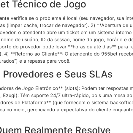
et Técnico de Jogo
te verifica se o problema é local (seu navegador, sua inte
cas (limpar cache, trocar de navegador). 2) **Abertura de
rovedor, o atendente abre um ticket em um sistema inter
 nome de usuário, ID da sessão, nome do jogo, horário e d
uporte do provedor pode levar **horas ou até dias** para
). 4) **Retorno ao Cliente**: O atendente do 955bet receb
urados”) e a repassa para você.
e Provedores e Seus SLAs
ores de Jogo Eletrônico** (slots): Podem ter respostas ma
, Ezugi): Têm suporte 24/7 ultra-rápido, pois uma mesa a
dores de Plataforma** (que fornecem o sistema backoffice
ica no meio, gerenciando a expectativa do cliente enquan
Quem Realmente Resolve