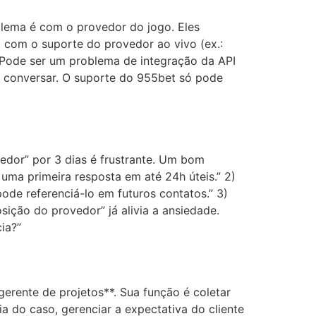
oblema é com o provedor do jogo. Eles
o com o suporte do provedor ao vivo (ex.:
: Pode ser um problema de integração da API
m conversar. O suporte do 955bet só pode
vedor” por 3 dias é frustrante. Um bom
ma primeira resposta em até 24h úteis.” 2)
de referenciá-lo em futuros contatos.” 3)
ção do provedor” já alivia a ansiedade.
ia?”
rente de projetos**. Sua função é coletar
a do caso, gerenciar a expectativa do cliente