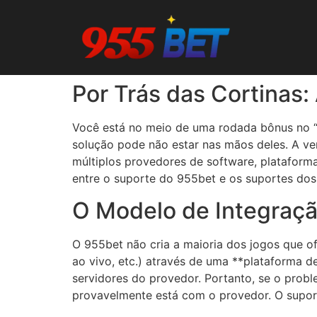
Por Trás das Cortinas
Você está no meio de uma rodada bônus no “
solução pode não estar nas mãos deles. A ve
múltiplos provedores de software, platafor
entre o suporte do 955bet e os suportes dos
O Modelo de Integraç
O 955bet não cria a maioria dos jogos que of
ao vivo, etc.) através de uma **plataforma 
servidores do provedor. Portanto, se o proble
provavelmente está com o provedor. O suport