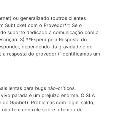
rnet) ou generalizado (outros clientes
 um Subticket com o Provedor**: Se o
no de suporte dedicado à comunicação com a
escrição. 3) **Espera pela Resposta do
 responder, dependendo da gravidade e do
e a resposta do provedor (“identificamos um
is lentas para bugs não-críticos.
o vivo parada é um prejuízo enorme. O SLA
 do 955bet): Problemas com login, saldo,
to não tem controle sobre o tempo de