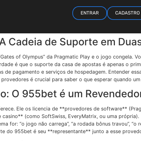
ENTRAR
CADASTRO
: A Cadeia de Suporte em Dua
Gates of Olympus” da Pragmatic Play e o jogo congela. Vo
rdade é que o suporte da casa de apostas é apenas o pri
mas de pagamento e serviços de hospedagem. Entender essa
 provedores é crucial para saber o que esperar quando um
ão: O 955bet é um Revendedor
erece. Ele os licencia de **provedores de software** (Prag
de casino** (como SoftSwiss, EveryMatrix, ou uma própria)
ma for: “o jogo não carrega”, “a rodada bônus travou”, “o r
e do 955bet é seu **representante** junto a esse provedor